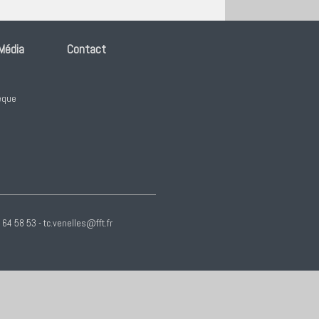
 Média
Contact
n
èque
64 58 53 - tc.venelles@fft.fr