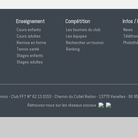
Enseignement
Compétition
Infos /
Cours enfants
Les tournois du club
News
Cours adultes
Les équipes
Télétho
Remise en forme
Rechercher un tournoi
Phototh
Tennis santé
Ranking
Stages enfants
Stages adultes
nnis - Club FFT N° 62 13 0153 - Chemin du Collet Redon - 13770 Venelles - 06 95 
Retrouvez-nous sur les réseaux sociaux