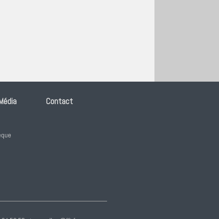
 Média
Contact
n
èque