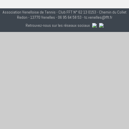
Association Venelloise de Tennis - Club FFT N° 62 13 0153 - Chemin du Collet
Redon - 13770 Venelles - 06 95 64 58 53 - tc.venelles@fft.fr
Retrouvez-nous sur les réseaux sociaux