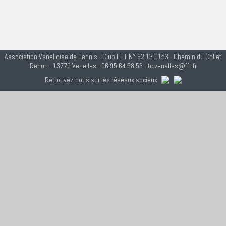
Association Venelloise de Tennis - Club FFT N° 62 13 0153 - Chemin du Collet
Redon - 13770 Venelles - 06 95 64 58 53 - tc.venelles@fft.fr
Retrouvez-nous sur les réseaux sociaux