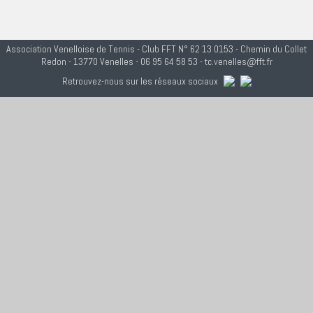
Association Venelloise de Tennis - Club FFT N° 62 13 0153 - Chemin du Collet
Redon - 13770 Venelles - 06 95 64 58 53 - tc.venelles@fft.fr
Retrouvez-nous sur les réseaux sociaux